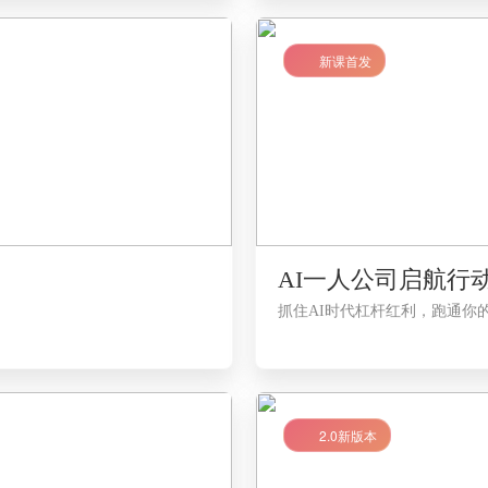
LV1
新课首发
AI一人公司启航行
抓住AI时代杠杆红利，跑通你
LV2
2.0新版本