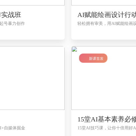
作实战班
AI赋能绘画设计行
速起号暴力创作
轻松拥有审美，用AI赋能绘画
LV1
新课首发
15堂AI基本素养必
I+自媒体掘金
15堂AI技巧课，让你十倍用好
学习前需要先做哪些准备吗？
学完后能达到多少薪水