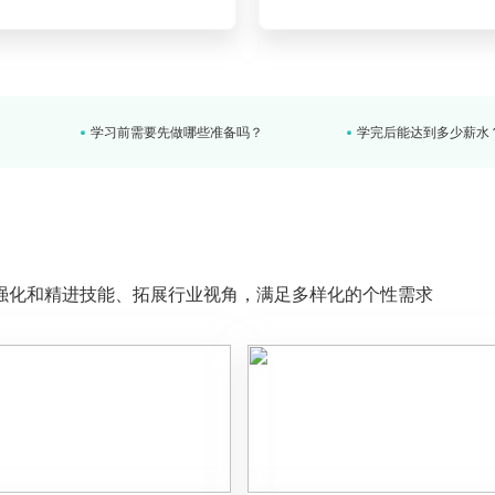
营？
学完课程可以顺利找到工作吗？
课程学不会可以退费吗
互联网产品/运营就业前景怎么样？
课程质量有保证吗？
学习前需要先做哪些准备吗？
学完后能达到多少薪水
营？
学完课程可以顺利找到工作吗？
课程学不会可以退费吗
强化和精进技能、拓展行业视角，满足多样化的个性需求