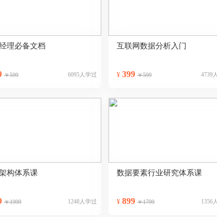
经理必备文档
互联网数据分析入门
9
399
6095人学过
¥
473
￥599
￥599
架构体系课
数据要素行业研究体系课
9
899
1248人学过
¥
135
￥1999
￥1799