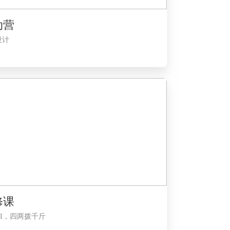
动营
设计
修课
AI，四两拨千斤
？
工作忙会影响我上课吗？