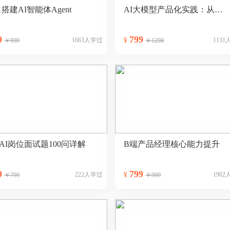
1搭建AI智能体Agent
AI大模型产品化实践：从规划到落地
9
799
1663人学过
¥
113
￥999
￥1298
AI岗位面试题100问详解
B端产品经理核心能力提升
9
799
222人学过
¥
190
￥799
￥999